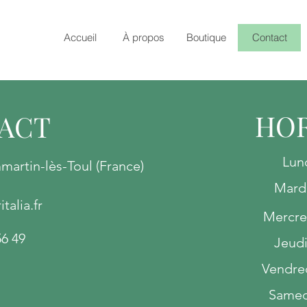
Accueil
À propos
Boutique
Contact
HOR
ACT
Lun
artin-lès-Toul (France)
Mardi
talia.fr
Mercred
56 49
Jeudi
Vendre
Samed